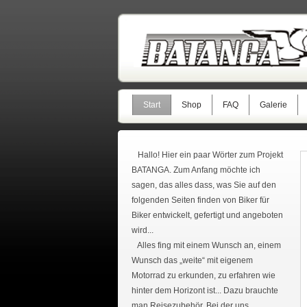
Start
Shop
FAQ
Galerie
Hallo! Hier ein paar Wörter zum Projekt
BATANGA. Zum Anfang möchte ich
sagen, das alles dass, was Sie auf den
folgenden Seiten finden von Biker für
Biker entwickelt, gefertigt und angeboten
wird...
Alles fing mit einem Wunsch an, einem
Wunsch das „weite“ mit eigenem
Motorrad zu erkunden, zu erfahren wie
hinter dem Horizont ist... Dazu brauchte
man Reisezubehör. Bei der uns