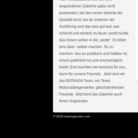
angebotenen Zubehör gabs nicht
passendes, bei den einen stimmte die
Qualität nicht, bei de anderen die
Ausführng und das was gut war, war
schlicht und einfach zu teuer, somit rückte
das reisen selber in die „weite“. Es blieb
eins über- selber machen. So zu
machen- das es praktisch und haltbar ist,
einem gefehlem tut und erschwinglich
bleibt. Erst machten wir welches für uns,
dann für unsere Freunde. Jetzt sind wir
das BATANGA Team, ein Team
Motorradbegeisterter, gleichdenkender
Freunde. Jetzt wird das Zubehör auch
Ihnen Angeboten.
© 2026 batangacase.com